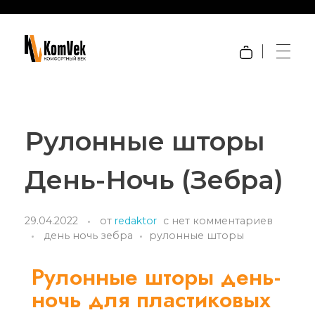
KOM-VEK.RU
Шторы и жалюзи с электроприводом
Рулонные шторы
День-Ночь (Зебра)
29.04.2022
от
redaktor
с
нет комментариев
день ночь зебра
рулонные шторы
Рулонные шторы день-
ночь для пластиковых