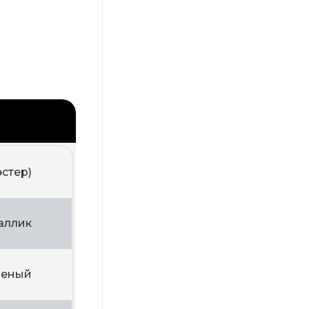
эстер)
аллик
леный