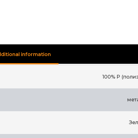
ditional information
100% Р (поли
мет
Зе