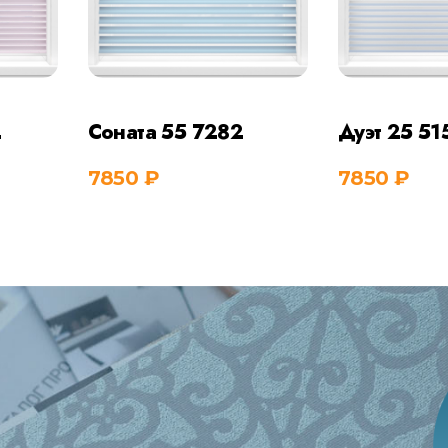
2
Соната 55 7282
Дуэт 25 51
7850
₽
7850
₽
ить
Купить