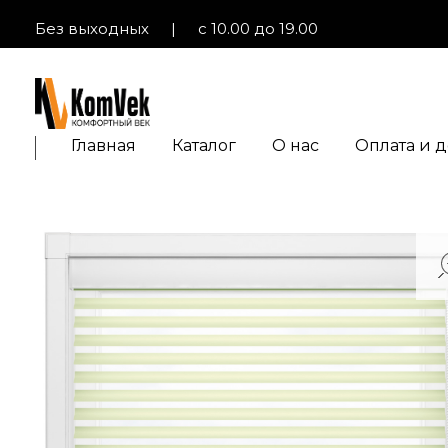
Без выходных
|
с 10.00 до 19.00
KOM-VEK.RU
Шторы и жалюзи с электроприводом
Главная
Каталог
О нас
Оплата и д