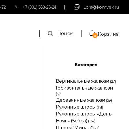
|
Lora@komvek.ru
9-72
+7 (901) 553-26-24
Поиск
Корзина
0
Категория
Вертикальные жалюзи
(27)
Горизонтальные жалюзи
(37)
Деревянные жалюзи
(59)
Рулонные шторы
(141)
Рулонные шторы «День-
Ночь» (Зебра)
(124)
Шторы "Мираж"
(23)