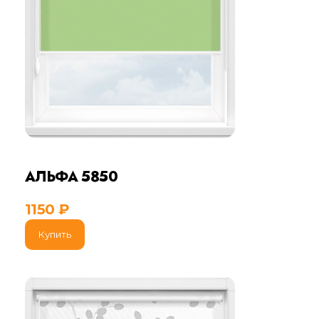
АЛЬФА 5850
1150
₽
Купить