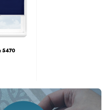
п 5470
Купить