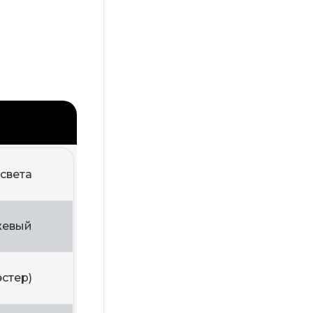
 света
жевый
эстер)