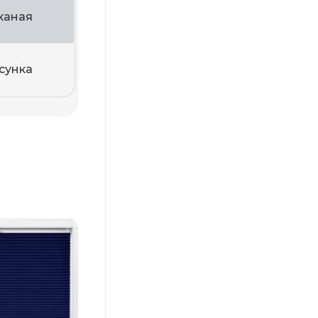
каная
сунка