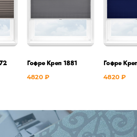
72
Гофре Креп 1881
Гофре Кре
4820
₽
4820
₽
ить
Купить