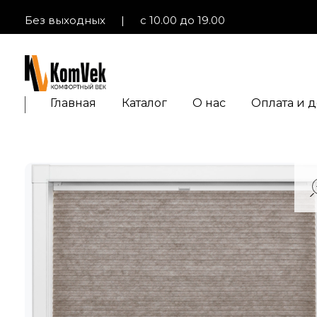
Без выходных
|
с 10.00 до 19.00
KOM-VEK.RU
Шторы и жалюзи с электроприводом
Главная
Каталог
О нас
Оплата и д