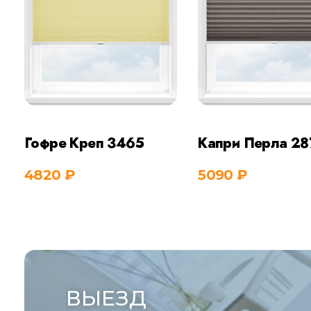
Гофре Креп 3465
Капри Перла 28
4820
₽
5090
₽
Купить
Куп
ВЫЕЗД