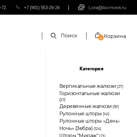
|
Lora@komvek.ru
9-72
+7 (901) 553-26-24
Поиск
Корзина
0
Категория
Вертикальные жалюзи
(27)
Горизонтальные жалюзи
(37)
Деревянные жалюзи
(59)
Рулонные шторы
(141)
Рулонные шторы «День-
Ночь» (Зебра)
(124)
Шторы "Мираж"
(23)